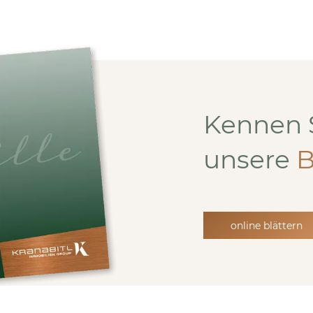
Kennen 
unsere
B
online blättern